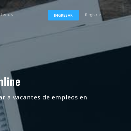
ctenos
|
Registrar
INGRESAR
nline
car a vacantes de empleos en