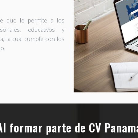
e que le permite a los
sonales, educativos y
da, la cual cumple con los
o.
Al formar parte de CV Panam