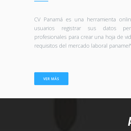
CV Panamá es una herramienta onlin
usuarios registrar sus datos per
profesionales para crear una hoja de vi
requisitos del mercado laboral panameñ
VER MÁS