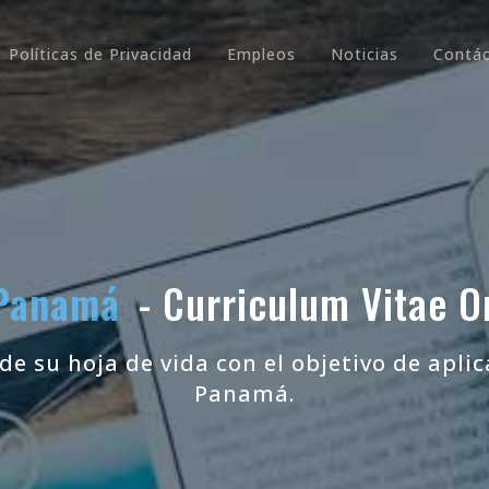
Políticas de Privacidad
Empleos
Noticias
Contá
Panamá
- Curriculum Vitae O
 de su hoja de vida con el objetivo de apli
Panamá.